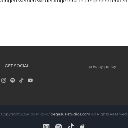
zungen werden wir derartige Inhalte umgehend entfer
GET SOCIAL
privacy policy
Copyright 2024 by MKSM /
pegasus-studios.com
All Rights Reserved
Instagram
Spotify
Tiktok
Apple